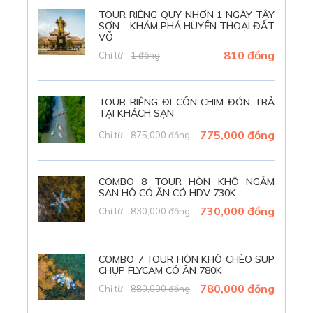
TOUR RIÊNG QUY NHƠN 1 NGÀY TÂY
SƠN – KHÁM PHÁ HUYỀN THOẠI ĐẤT
VÕ
810 đồng
Chỉ từ
1 đồng
TOUR RIÊNG ĐI CỒN CHIM ĐÓN TRẢ
TẠI KHÁCH SẠN
775,000 đồng
Chỉ từ
875,000 đồng
COMBO 8 TOUR HÒN KHÔ NGẮM
SAN HÔ CÓ ĂN CÓ HDV 730K
Giới Thiệu
730,000 đồng
Chỉ từ
830,000 đồng
Combo Quy Nhơn 3 Ngày 2 Đêm
COMBO 7 TOUR HÒN KHÔ CHÈO SUP
CHỤP FLYCAM CÓ ĂN 780K
780,000 đồng
Chỉ từ
880,000 đồng