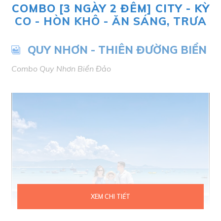
COMBO [3 NGÀY 2 ĐÊM] CITY - KỲ
CO - HÒN KHÔ - ĂN SÁNG, TRƯA
QUY NHƠN - THIÊN ĐƯỜNG BIỂN
Combo Quy Nhơn Biển Đảo
XEM CHI TIẾT