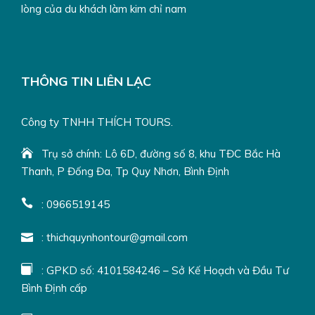
lòng của du khách làm kim chỉ nam
Chơi phao chuối tại Hòn Khô
THÔNG TIN LIÊN LẠC
COMBO TOUR HÒN KHÔ TỰ TÚC 350K - LẶN NGẮM
SAN HÔ
Công ty TNHH THÍCH TOURS.
Trụ sở chính: Lô 6D, đường số 8, khu TĐC Bắc Hà
Lịch Trình
Thanh, P Đống Đa, Tp Quy Nhơn, Bình Định
Combo Quy Nhơn Biển Đảo
: 0966519145
NGÀY 1: ĐÓN KHÁCH – CITY TOURS
(Ăn tối)
: thichquynhontour@gmail.com
: GPKD số: 4101584246 – Sở Kế Hoạch và Đầu Tư
Bình Định cấp
Chiều:
Xe và HDV sẽ
đón du khách
tại bến xe/ nhà ga/
sân bay. Bắt đầu chương trình khám phá Quy Nhơn 3 ngày