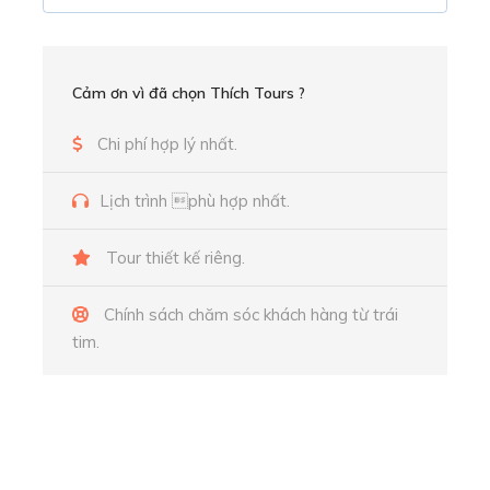
Cảm ơn vì đã chọn Thích Tours ?
Chi phí hợp lý nhất.
Lịch trình phù hợp nhất.
Tour thiết kế riêng.
Tháp Đôi Quy Nhơn - Tháp ChămPa cổ
Chính sách chăm sóc khách hàng từ trái
tim.
Tư vấn miễn phí thông tin du