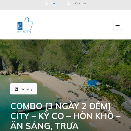
Login
Đăng ký
Gallery
COMBO [3 NGÀY 2 ĐÊM]
CITY – KỲ CO – HÒN KHÔ –
ĂN SÁNG, TRƯA