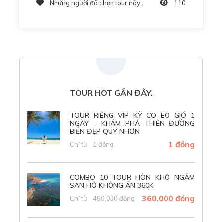
Những người đã chọn tour này .
110
TOUR HOT GẦN ĐÂY.
TOUR RIÊNG VIP KỲ CO EO GIÓ 1
NGÀY – KHÁM PHÁ THIÊN ĐƯỜNG
BIỂN ĐẸP QUY NHƠN
1 đồng
Chỉ từ
1 đồng
COMBO 10 TOUR HÒN KHÔ NGẮM
SAN HÔ KHÔNG ĂN 360K
360,000 đồng
Chỉ từ
460,000 đồng