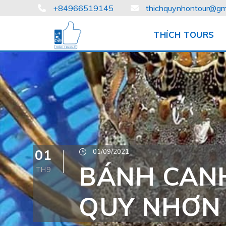
+84966519145
thichquynhontour@gm
THÍCH TOURS
01
01/09/2021
BÁNH CAN
TH9
QUY NHƠN