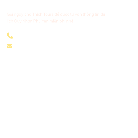
lịch Quy Nhơn .
Gọi ngay cho Thích Tours để được tư vấn thông tin du
lịch Quy Nhơn Phú Yên miễn phí nhé !
+84966519145
thichtoursbooking@gmail.com