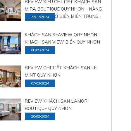
REVIEW SIÊU CHI TIẾT KHÁCH SẠN
MIRA BOUTIQUE QUY NHƠN – NÀNG
THƠ GIỮA PHỐ BIỂN MIỀN TRUNG.
27/12/2024
KHÁCH SẠN SEAVIEW QUY NHƠN –
KHÁCH SẠN VIEW BIỂN QUY NHƠN
CỰC KÌ ĐẸP
08/05/2024
REVIEW CHI TIẾT KHÁCH SẠN LE
MINT QUY NHƠN
07/03/2024
REVIEW KHÁCH SẠN L’AMOR
BOUTIQUE QUY NHƠN
20/02/2024