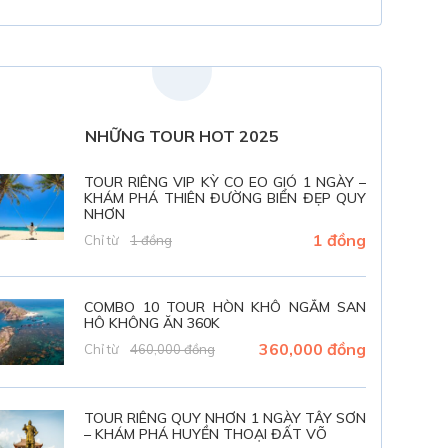
NHỮNG TOUR HOT 2025
TOUR RIÊNG VIP KỲ CO EO GIÓ 1 NGÀY –
KHÁM PHÁ THIÊN ĐƯỜNG BIỂN ĐẸP QUY
NHƠN
1 đồng
Chỉ từ
1 đồng
COMBO 10 TOUR HÒN KHÔ NGẮM SAN
HÔ KHÔNG ĂN 360K
360,000 đồng
Chỉ từ
460,000 đồng
TOUR RIÊNG QUY NHƠN 1 NGÀY TÂY SƠN
– KHÁM PHÁ HUYỀN THOẠI ĐẤT VÕ