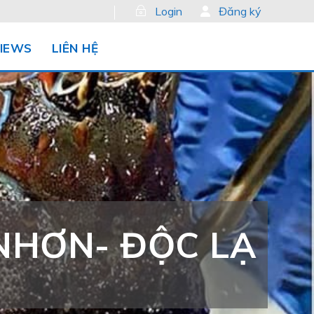
Login
Đăng ký
IEWS
LIÊN HỆ
NHƠN- ĐỘC LẠ