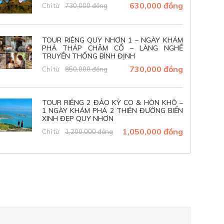
630,000 đồng
Chỉ từ
730,000 đồng
TOUR RIÊNG QUY NHƠN 1 – NGÀY KHÁM
PHÁ THÁP CHĂM CỔ – LÀNG NGHỀ
TRUYỀN THỐNG BÌNH ĐỊNH
730,000 đồng
Chỉ từ
850,000 đồng
TOUR RIÊNG 2 ĐẢO KỲ CO & HÒN KHÔ –
1 NGÀY KHÁM PHÁ 2 THIÊN ĐƯỜNG BIỂN
XINH ĐẸP QUY NHƠN
1,050,000 đồng
Chỉ từ
1,200,000 đồng