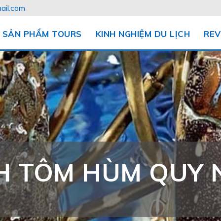
ail.com
SẢN PHẨM TOURS
KINH NGHIỆM DU LỊCH
REV
H TÔM HÙM QUY 