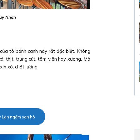
uy Nhơn
u của tô bánh canh này rất đặc biệt. Không
, thịt, trứng cút, tôm viên hay xương. Mà
ịn xò, chất lượng
y Lặn ngắm san hô