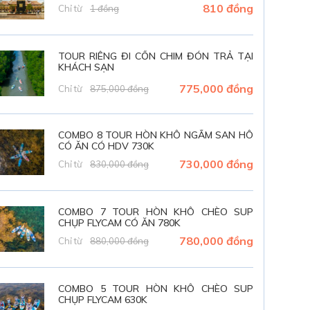
810 đồng
Chỉ từ
1 đồng
TOUR RIÊNG ĐI CỒN CHIM ĐÓN TRẢ TẠI
KHÁCH SẠN
775,000 đồng
Chỉ từ
875,000 đồng
COMBO 8 TOUR HÒN KHÔ NGẮM SAN HÔ
CÓ ĂN CÓ HDV 730K
730,000 đồng
Chỉ từ
830,000 đồng
COMBO 7 TOUR HÒN KHÔ CHÈO SUP
CHỤP FLYCAM CÓ ĂN 780K
780,000 đồng
Chỉ từ
880,000 đồng
COMBO 5 TOUR HÒN KHÔ CHÈO SUP
CHỤP FLYCAM 630K