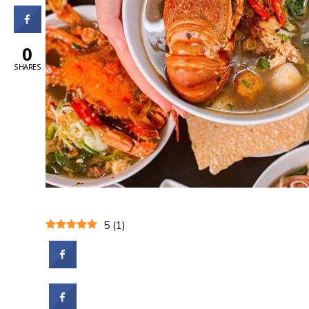
0
SHARES
5
(
1
)