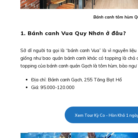
Bánh canh tôm hùm Q
1. Bánh canh Vua Quy Nhơn ở đâu?
Sở dĩ người ta gọi là “bánh canh Vua” là vì nguyên liệ
giống như bao quán bánh canh khác có topping là chả cá
topping của bánh canh quán Gạch là tôm hùm, bào ngư x
Địa chỉ: Bánh canh Gạch, 255 Tăng Bạt Hổ
Giá: 95.000-120.000
Xem Tour Kỳ Co - Hòn Khô 1 ngà