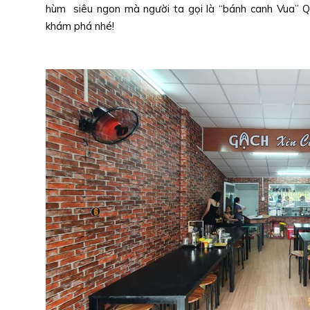
hùm siêu ngon mà người ta gọi là “bánh canh Vua” Qu
khám phá nhé!