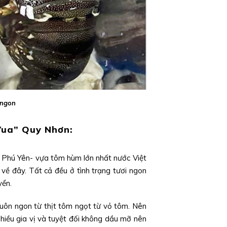
 ngon
Vua” Quy Nhơn:
 Phú Yên- vựa tôm hùm lớn nhất nước Việt
về đây. Tất cả đều ở tình trạng tươi ngon
yển.
uôn ngon từ thịt tôm ngọt từ vỏ tôm. Nên
nhiều gia vị và tuyệt đối không dầu mỡ nên