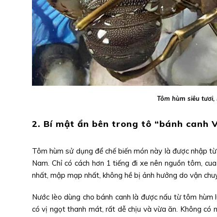
Tôm hùm siêu tươi,
2. Bí mật ẩn bên trong tô “bánh canh 
Tôm hùm sử dụng để chế biến món này là được nhập từ
Nam. Chỉ có cách hơn 1 tiếng đi xe nên nguồn tôm, cua 
nhất, mập mạp nhất, không hề bị ảnh hưởng do vận chu
Nước lèo dùng cho bánh canh là được nấu từ tôm hùm l
có vị ngọt thanh mát, rất dễ chịu và vừa ăn. Không có 