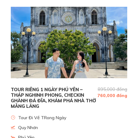
tuổi miễn phí tính 50% giá tour.
- Từ 5 – dưới 10 tuổi: 50% giá tour người lớn.
- Từ 10 tuổi trở lên tính như người lớn.
- Phụ thu đón khách ở các resort xa trung tâm thành
phố từ 200.000 đến 500.000 đ tùy vị trí resort
Những điểm nổi bật
Chinh phục ngọn hải đăng Mũi Điện, điểm ngắm bình
895,000 đồng
TOUR RIÊNG 1 NGÀY PHÚ YÊN –
minh đầu tiên của Việt Nam
THÁP NGHINH PHONG, CHECKIN
760,000 đồng
GHÀNH ĐÁ ĐĨA, KHÁM PHÁ NHÀ THỜ
Khám phá Hòn Nưa hoang sơ, ngắm san hô tuyệt đẹp
MẰNG LĂNG
Ngắm Bãi Môn một màu xanh ngắt
Tour Đi Về TRong Ngày
Thưởng thức đặc sản Vịnh Vũng Rô
Quy Nhơn
Tìm hiểu di tích Tàu Không Số
Phú Yên