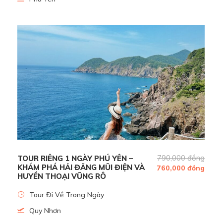
Lắng nghe những câu chuyện dễ thương, độc lạ từ HDV
bản địa
Lịch Trình
Hải Đăng Mũi Điện - Vũng Rô - Hòn Nưa
07h30:
Xe và Hướng dẫn viên Thích Tours đón Quý khách
tại điểm hẹn trong thành phố Tuy Hòa khởi hành đi tham
790,000 đồng
TOUR RIÊNG 1 NGÀY PHÚ YÊN –
quan:
KHÁM PHÁ HẢI ĐĂNG MŨI ĐIỆN VÀ
760,000 đồng
HUYỀN THOẠI VŨNG RÔ
Quý khách tham quan Mũi Điện – hay còn gọi là Mũi Đại
Lãnh, điểm ngắm bình minh đầu tiên của tổ quốc. “Hải
Tour Đi Về Trong Ngày
Đăng Mũi Điện” là một điểm nhấn khác của vùng đất này,
Quy Nhơn
tính từ mặt đất cao 26,5m và lên đến 110m theo mực