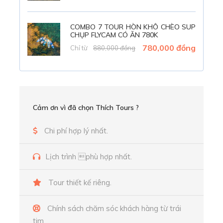
Điểm đến:
Mũi Điện, Bãi Môn, Hòn Nưa
COMBO 7 TOUR HÒN KHÔ CHÈO SUP
CHỤP FLYCAM CÓ ĂN 780K
780,000 đồng
Chỉ từ
880,000 đồng
Điểm đón khách:
TP. Quy Nhơn
Sân Bay Phù Cát
Cảm ơn vì đã chọn Thích Tours ?
Các resort xa thành phố ( có phụ thu)
TP. Tuy Hòa
Chi phí hợp lý nhất.
Sân Bay Tuy Hòa
Lịch trình phù hợp nhất.
Dịch vụ bao gồm:
Tour thiết kế riêng.
Vé Tham Quan
Xe đời mới đưa đón
Chính sách chăm sóc khách hàng từ trái
tim.
Ăn uống theo chương trình