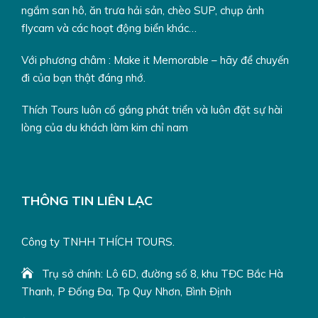
ngắm san hô, ăn trưa hải sản, chèo SUP, chụp ảnh
Cá bóp kho tộ + cơm trắng
flycam và các hoạt động biển khác…
Lẩu chua cá bóp
Rau muống xào tỏi
Với phương châm : Make it Memorable – hãy để chuyến
Hàu sữa chiên trứng
đi của bạn thật đáng nhớ.
Trái cây tráng miệng
Khăn lạnh + trà đá
Thích Tours luôn cố gắng phát triển và luôn đặt sự hài
lòng của du khách làm kim chỉ nam
( thực đơn có thể thay đổi tùy tình hình thời tiết và yêu cầu
Quý khách nhưng vẫn đảm bảo chất lượng tương đương)
THÔNG TIN LIÊN LẠC
Liên hệ TƯ VẤN MIỄN PHÍ thông tin du lịch Quy Nhơn
Công ty TNHH THÍCH TOURS.
Trụ sở chính: Lô 6D, đường số 8, khu TĐC Bắc Hà
Thanh, P Đống Đa, Tp Quy Nhơn, Bình Định
Map