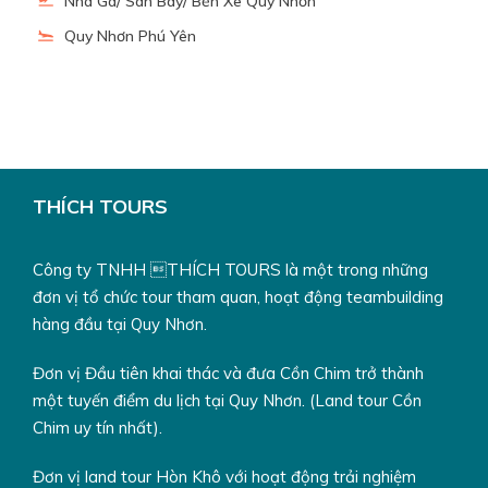
đẹp nổi tiếng của khu vực ven biển Miền Trung, nằm tiếp
Nhà Ga/ Sân Bay/ Bến Xe Quy Nhơn
giáp với Vịnh Vân Phong, nơi cập bến của những chuyến
Quy Nhơn Phú Yên
tàu không số với huyền thoại đường Hồ Chí Minh trên biển.
14h30:
Đoàn dừng chân tham quan tại
Tháp Nhạn
– Di
tích Champa đặc biệt trên đỉnh núi Nhạn
15h30
: Xe và hướng dẫn viên đưa Quý khách về điểm đón
THÍCH TOURS
ban đầu. Kết thúc chương trình
Hải Đăng Mũi Điện – Vịnh Vũng Rô – Đảo Hòn Nưa 1
Công ty TNHH THÍCH TOURS là một trong những
ngày
. Chia tay và hẹn gặp lại!
đơn vị tổ chức tour tham quan, hoạt động teambuilding
hàng đầu tại Quy Nhơn.
MENU bữa trưa:
Đơn vị Đầu tiên khai thác và đưa Cồn Chim trở thành
một tuyến điểm du lịch tại Quy Nhơn. (Land tour Cồn
Chim uy tín nhất).
Ốc mặt trăng hấp xả
Bạch tuột nướng muối ớt
Đơn vị land tour Hòn Khô với hoạt động trải nghiệm
Cá Ồ nướng cuốn bánh tráng rau sống