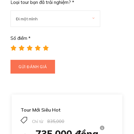
Loại tour bạn đã trải nghiệm? *
Chi tiết
Số điểm *
Phú Yên được xem là điểm đến hấp dẫn với bãi biển trong
xanh, không khí trong lành, ẩm thực phong phú và rất nhiều
những địa điểm nổi tiếng như Vịnh Vũng Rô, Mũi Điện, biển
Bãi Môn và hòn đảo mới được khám phá – Hòn Nưa.
Xem Tour Phú Yên 1 ngày khởi hành từ Quy Nhơn
Tour Mới Siêu Hot
835,000
Chỉ từ
735,000 đồng