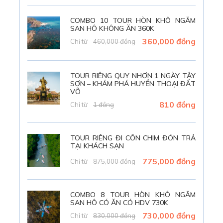
sơ mà còn tận hưởng được không khí trong lành không đâu
có được.
COMBO 10 TOUR HÒN KHÔ NGẮM
SAN HÔ KHÔNG ĂN 360K
360,000 đồng
Chỉ từ
460,000 đồng
TOUR RIÊNG QUY NHƠN 1 NGÀY TÂY
SƠN – KHÁM PHÁ HUYỀN THOẠI ĐẤT
VÕ
810 đồng
Chỉ từ
1 đồng
TOUR RIÊNG ĐI CỒN CHIM ĐÓN TRẢ
TẠI KHÁCH SẠN
775,000 đồng
Chỉ từ
875,000 đồng
COMBO 8 TOUR HÒN KHÔ NGẮM
Biển Hòn Nưa trong xanh như ngọc
SAN HÔ CÓ ĂN CÓ HDV 730K
730,000 đồng
Chỉ từ
830,000 đồng