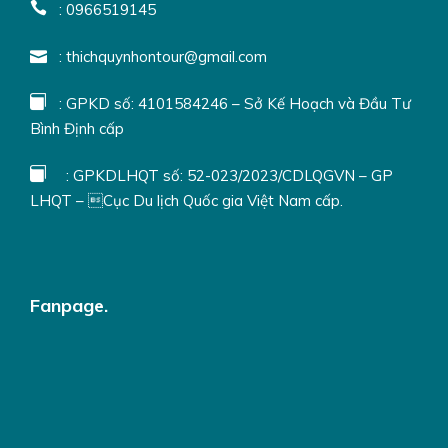
: 0966519145
: thichquynhontour@gmail.com
: GPKD số: 4101584246 – Sở Kế Hoạch và Đầu Tư
Bình Định cấp
: GPKDLHQT số: 52-023/2023/CDLQGVN – GP
LHQT – Cục Du lịch Quốc gia Việt Nam cấp.
Fanpage.