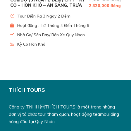
CO – HÒN KHÔ – ĂN SÁNG, TRƯA
2,320,000 đồng
COMBO TOUR HÒN KHÔ TỰ TÚC 350K - LẶN NGẮM
Tour Diễn Ra 3 Ngày 2 Đêm
SAN HÔ
Hoạt động : Từ Tháng 4 Đến Tháng 9
Nhà Ga/ Sân Bay/ Bến Xe Quy Nhơn
Lịch Trình
Kỳ Co Hòn Khô
Tour Câu Mực Đêm
17h30
: Nhân sự người địa phương đón quý khách tại
làng
chài Nhơn Lý
và sẵn sàng cho hành trình về biển cùng ngư
dân.
THÍCH TOURS
Đoàn tập trung lên thuyền và chuẩn bị khởi hành ra
bè câu
mực
. Thời gian di chuyển khoảng 20 phút.
Công ty TNHH THÍCH TOURS là một trong những
đơn vị tổ chức tour tham quan, hoạt động teambuilding
18h00
: Đến bè câu mực, đoàn tập trung nghe ngư dân
hàng đầu tại Quy Nhơn.
hướng dẫn cách câu mực và nhận công cụ hỗ trợ
.
Sau