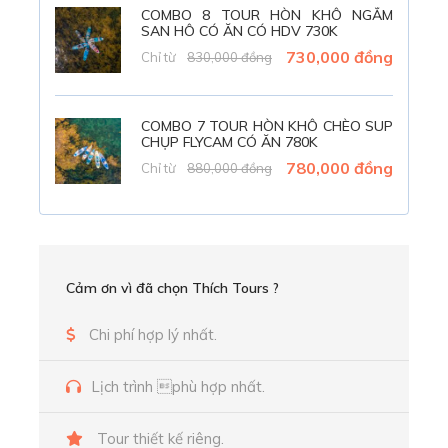
COMBO 8 TOUR HÒN KHÔ NGẮM
SAN HÔ CÓ ĂN CÓ HDV 730K
730,000 đồng
Chỉ từ
830,000 đồng
Ăn nhẹ tại Bè Câu Mực
COMBO 7 TOUR HÒN KHÔ CHÈO SUP
CHỤP FLYCAM CÓ ĂN 780K
780,000 đồng
Chỉ từ
880,000 đồng
Cảm ơn vì đã chọn Thích Tours ?
Chi phí hợp lý nhất.
Lịch trình phù hợp nhất.
Hoàng hôn Nhơn Lý
Tour thiết kế riêng.