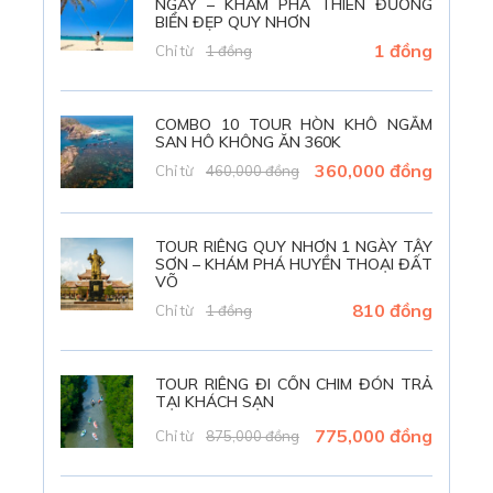
NGÀY – KHÁM PHÁ THIÊN ĐƯỜNG
biển Kỳ Co, Eo Gió, Hòn Khô. Hầu hết những hoạt động du
BIỂN ĐẸP QUY NHƠN
lịch Quy Nhơn đều diễn ra vào ban ngày. Hôm nay Thích sẽ
1 đồng
Chỉ từ
1 đồng
cùng với quý du khách cùng khám phá một trải nghiệm câu
mực đêm cực mới lạ tại Quy Nhơn. Về biển cùng ngư dân,
thấu hiểu, học hỏi và câu lên những con mực tươi ngon,
COMBO 10 TOUR HÒN KHÔ NGẮM
SAN HÔ KHÔNG ĂN 360K
thưởng thức tại bè nha.
360,000 đồng
Chỉ từ
460,000 đồng
TOUR RIÊNG QUY NHƠN 1 NGÀY TÂY
SƠN – KHÁM PHÁ HUYỀN THOẠI ĐẤT
VÕ
810 đồng
Chỉ từ
1 đồng
TOUR RIÊNG ĐI CỒN CHIM ĐÓN TRẢ
TẠI KHÁCH SẠN
775,000 đồng
Chỉ từ
875,000 đồng