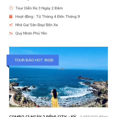
Tour Diễn Ra 3 Ngày 2 Đêm
Trải nghiệm đi tàu đánh cá
Hoạt động : Từ Tháng 4 Đến Tháng 9
Nhà Ga/ Sân Bay/ Bến Xe
Quy Nhơn Phú Yên
TOUR ĐẢO HOT 3N2Đ
Du khách câu được mực từ biển
2,488,000 đồng
COMBO [3 NGÀY 2 ĐÊM] CITY – KỲ