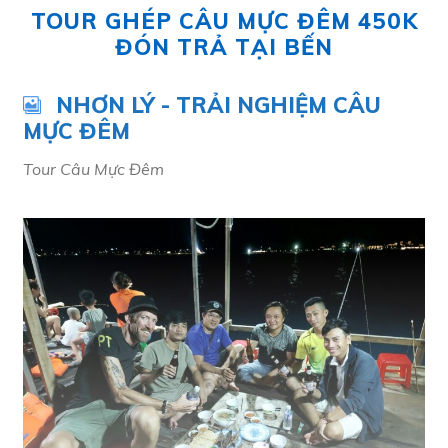
TOUR GHÉP CÂU MỰC ĐÊM 450K
ĐÓN TRẢ TẠI BẾN
NHƠN LÝ - TRẢI NGHIỆM CÂU
MỰC ĐÊM
Tour Câu Mực Đêm