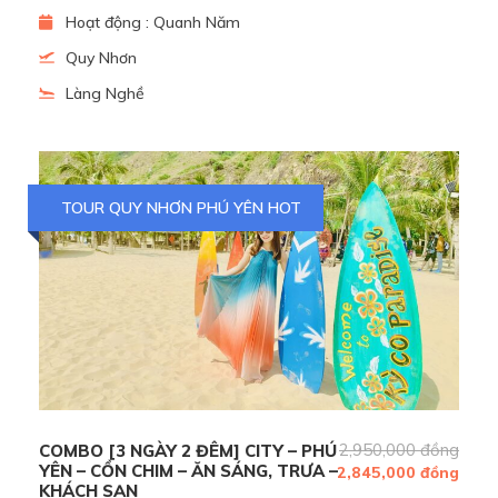
Hoạt động : Quanh Năm
Quy Nhơn
Làng Nghề
Thành quả câu mực
TOUR QUY NHƠN PHÚ YÊN HOT
2,950,000 đồng
COMBO [3 NGÀY 2 ĐÊM] CITY – PHÚ
YÊN – CỒN CHIM – ĂN SÁNG, TRƯA –
2,845,000 đồng
KHÁCH SẠN