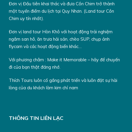
đó, trải nghiệm câu mực và cố gắng mang về những con
Đơn vị Đầu tiên khai thác và đưa Cồn Chim trở thành
mực tươi ngon nhất cho bữa tối thêm thịnh soạn.
một tuyến điểm du lịch tại Quy Nhơn. (Land tour Cồn
Chim uy tín nhất).
19h30
: Đoàn dùng
bữa ăn nhẹ trên bè
(cháo, cá nướng,
trái cây..). Sau đó tiếp tục trò chuyện và câu mực.
Đơn vị land tour Hòn Khô với hoạt động trải nghiệm
ngắm san hô, ăn trưa hải sản, chèo SUP, chụp ảnh
21h00
: Đoàn
kiểm tra tư trang hành lý di chuyển vào
flycam và các hoạt động biển khác…
bờ
khám lại chuyến câu mực đêm biển. Xin cảm ơn và hẹn
Với phương châm : Make it Memorable – hãy để chuyến
gặp lại!
đi của bạn thật đáng nhớ.
Ghi chú:
Hành trình có thể thay đổi thứ tự điểm đến tùy
vào điều kiện thực tế do lịch trình tham quan trải nghiệm
Thích Tours luôn cố gắng phát triển và luôn đặt sự hài
rất dễ bị ảnh hưởng bởi thời tiết nên trường hợp bất khả
lòng của du khách làm kim chỉ nam
kháng mong Quý khách hiểu và thông cảm.
MENU THAM KHẢO:
THÔNG TIN LIÊN LẠC
Cá nướng