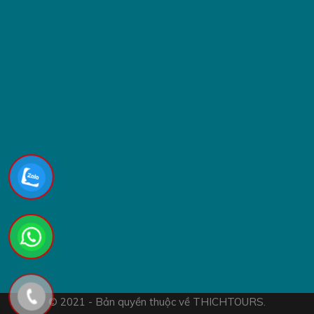
Nước suối;
Bữa ăn tối nhẹ trên bè.
DỊCH VỤ KHÔNG BAO GỒM:
Tip cho nhân sự phục vụ tại địa phương.
Ăn uống ngoài chương trình
Chi phí phát sinh trong điểm du lịch
VAT 8%
Phụ thu Lễ - Tết
CHÍNH SÁCH TRẺ EM & PHỤ THU:
Dưới 4 tuổi: miễn phí 100%. Bố mẹ tự chuẩn bị đồ ăn cho
bé, trường hợp bé qua các điểm soát vé có thu phí thì bố
mẹ sẽ tự thanh toán.
© 2021 - Bản quyền thuộc về THICHTOURS.