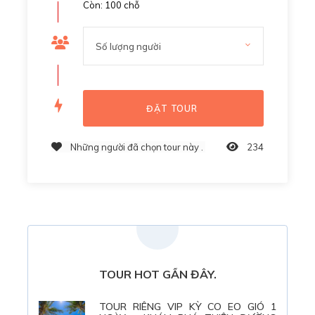
Còn: 100 chỗ
Những người đã chọn tour này .
234
Giới Thiệu
Tour Câu Mực Đêm
TOUR HOT GẦN ĐÂY.
Bình Định
vùng đất rất giàu văn hoá và được thiên nhiên
ưu đãi với biển xanh nắng vàng nổi tiếng với các khu du lịch
TOUR RIÊNG VIP KỲ CO EO GIÓ 1