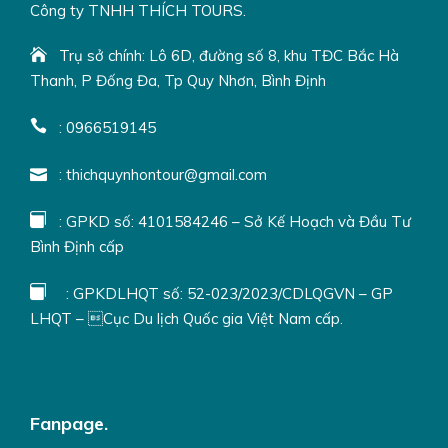
Mì tôm xào
Công ty TNHH THÍCH TOURS.
Cá nấu món mẵn
Tôm hấp
Trụ sở chính: Lô 6D, đường số 8, khu TĐC Bắc Hà
Thanh, P Đống Đa, Tp Quy Nhơn, Bình Định
+ Bánh tráng+ rau sống+ bánh hỏi
+ Mực tươi khi câu từ biển (sashimi, nướng, hấp…)
: 0966519145
Mực câu lên là của khách, câu nhiều có thể mang về.
: thichquynhontour@gmail.com
ĐIỂM ĐÓN KHÁCH:
: GPKD số: 4101584246 – Sở Kế Hoạch và Đầu Tư
Bình Định cấp
Đón khách tại làng chài Nhơn Lý, gửi kèm định vị.
Đón tại các khu vực khác có phụ thu.
: GPKDLHQT số: 52-023/2023/CDLQGVN – GP
LHQT – Cục Du lịch Quốc gia Việt Nam cấp.
DỊCH VỤ BAO GỒM:
Bè, tàu đưa ra điểm câu mực;
Dụng cụ câu;
Fanpage.
Nhân sự người địa phương;