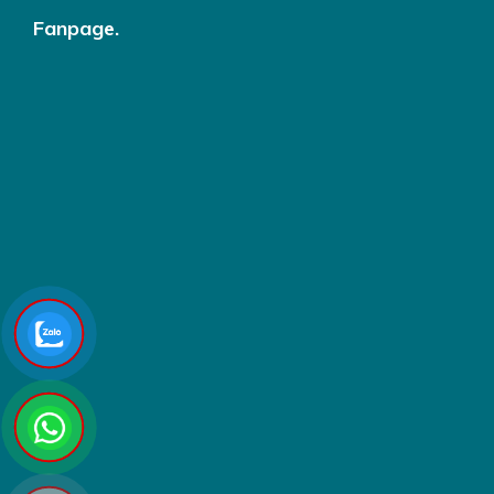
Fanpage.
Chèo SUP khám phá rừng ngập mặn Cồn Chim
Xem Tour Phú Yên 1 ngày khởi hành từ Quy Nhơn
Lịch Trình