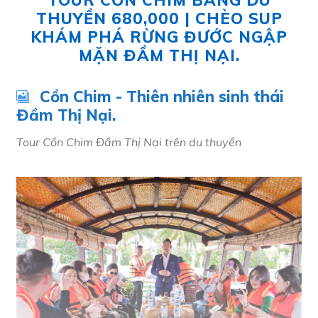
TOUR CỒN CHIM BẰNG DU
THUYỀN 680,000 | CHÈO SUP
KHÁM PHÁ RỪNG ĐƯỚC NGẬP
MẶN ĐẦM THỊ NẠI.
Cồn Chim - Thiên nhiên sinh thái
Đầm Thị Nại.
Tour Cồn Chim Đầm Thị Nại trên du thuyền