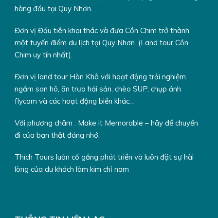
Ngắm hoàng hôn đầm Thị Nại nên thơ và yên bình vào
hàng đầu tại Quy Nhơn.
những ngày hè (Nếu đến Cồn Chim vào buổi chiều);
Tận hưởng không khí mát mẻ và nghỉ ngơi thư giãn bên
Đơn vị Đầu tiên khai thác và đưa Cồn Chim trở thành
hồ nuôi tôm, cá;
một tuyến điểm du lịch tại Quy Nhơn. (Land tour Cồn
Chim uy tín nhất).
Câu cá thư giãn, nghỉ ngơi dưới bóng mát rừng đước.
Đơn vị land tour Hòn Khô với hoạt động trải nghiệm
ngắm san hô, ăn trưa hải sản, chèo SUP, chụp ảnh
flycam và các hoạt động biển khác…
Với phương châm : Make it Memorable – hãy để chuyến
đi của bạn thật đáng nhớ.
Thích Tours luôn cố gắng phát triển và luôn đặt sự hài
lòng của du khách làm kim chỉ nam