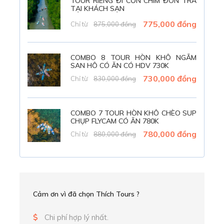
TOUR RIÊNG ĐI CỒN CHIM ĐÓN TRẢ
TẠI KHÁCH SẠN
775,000 đồng
Chỉ từ
875,000 đồng
COMBO 8 TOUR HÒN KHÔ NGẮM
SAN HÔ CÓ ĂN CÓ HDV 730K
730,000 đồng
Chỉ từ
830,000 đồng
COMBO 7 TOUR HÒN KHÔ CHÈO SUP
CHỤP FLYCAM CÓ ĂN 780K
780,000 đồng
Chỉ từ
880,000 đồng
Giới Thiệu
Tour Cồn Chim Đầm Thị Nại trên du thuyền
Cảm ơn vì đã chọn Thích Tours ?
Chi phí hợp lý nhất.
Cồn Chim,
tọa lạc tại đầm Thị Nại, cách trung tâm thành