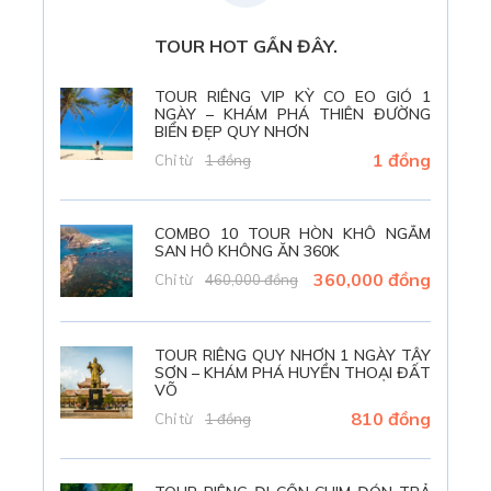
TOUR HOT GẦN ĐÂY.
TOUR RIÊNG VIP KỲ CO EO GIÓ 1
NGÀY – KHÁM PHÁ THIÊN ĐƯỜNG
BIỂN ĐẸP QUY NHƠN
1 đồng
Chỉ từ
1 đồng
COMBO 10 TOUR HÒN KHÔ NGẮM
SAN HÔ KHÔNG ĂN 360K
360,000 đồng
Chỉ từ
460,000 đồng
TOUR RIÊNG QUY NHƠN 1 NGÀY TÂY
SƠN – KHÁM PHÁ HUYỀN THOẠI ĐẤT
VÕ
810 đồng
Chỉ từ
1 đồng