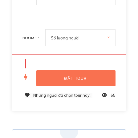
ROOM
1
:
Những người đã chọn tour này .
65