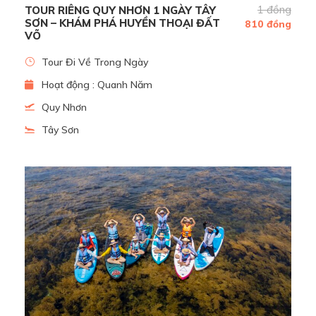
1 đồng
TOUR RIÊNG QUY NHƠN 1 NGÀY TÂY
SƠN – KHÁM PHÁ HUYỀN THOẠI ĐẤT
810 đồng
VÕ
Tour Đi Về Trong Ngày
Hoạt động : Quanh Năm
Quy Nhơn
Tây Sơn
Ngắm Cảnh Đầm Thị Nại Trên Du Thuyền