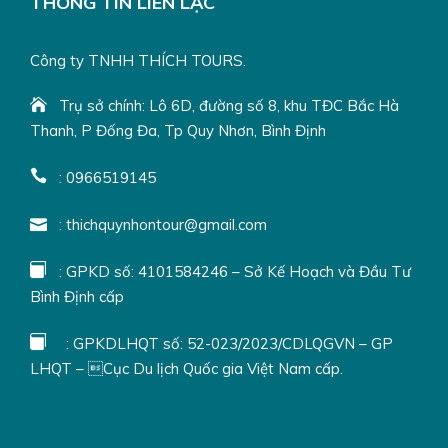
THÔNG TIN LIÊN LẠC
Tự do khám phá rừng đước nguyên sinh
Công ty TNHH THÍCH TOURS.
Trụ sở chính: Lô 6D, đường số 8, khu TĐC Bắc Hà
Thanh, P Đống Đa, Tp Quy Nhơn, Bình Định
: 0966519145
: thichquynhontour@gmail.com
: GPKD số: 4101584246 – Sở Kế Hoạch và Đầu Tư
Bình Định cấp
: GPKDLHQT số: 52-023/2023/CDLQGVN – GP
LHQT – Cục Du lịch Quốc gia Việt Nam cấp.
Check in khi chèo SUP