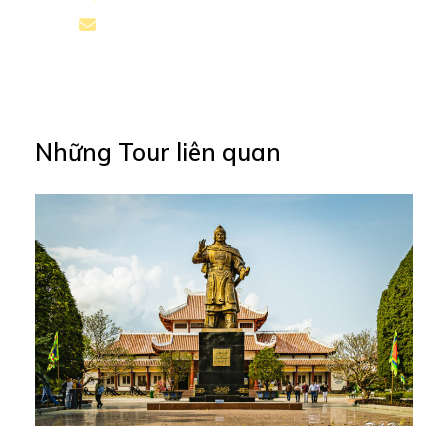
Chim là một trải nghiệm tuyệt vời, khi ánh nắng mặt
thichtoursbooking@gmail.com
trời nhuộm vàng cả một vùng trời.
Cùng
THICHTOURS
trải nghiệm tour Cồn Chim tự túc đón
tại bến đò Phước Sơn nhé.
Những Tour liên quan
TỔNG HỢP CÁC TOUR KHÁM PHÁ CỒN CHIM SINH
THÁI ĐẦM THỊ NẠI
Những điểm nổi bật:
Tour Cồn Chim Đầm Thị Nại trên du thuyền